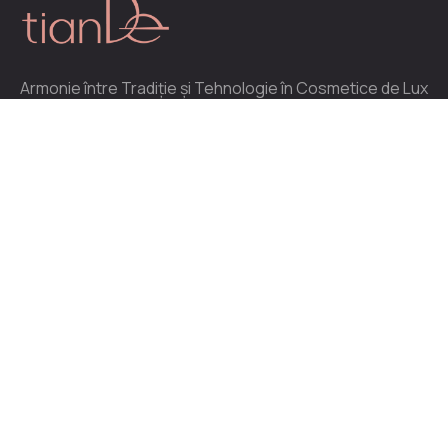
Armonie între Tradiție și Tehnologie în Cosmetice de Lux
Distribuitor oficial al produselor cosmetice create în
China, în centrele de producție din munții Altai.
Legături rapide:
Magazin
Contact
Parteneriat tianDe
Promoții
Contul meu
Soluționarea litigiilor