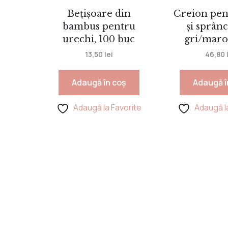
Bețișoare din
Creion pen
bambus pentru
și sprân
urechi, 100 buc
gri/maro,
13,50
lei
46,80
Adaugă în coș
Adaugă î
Adaugă la Favorite
Adaugă l