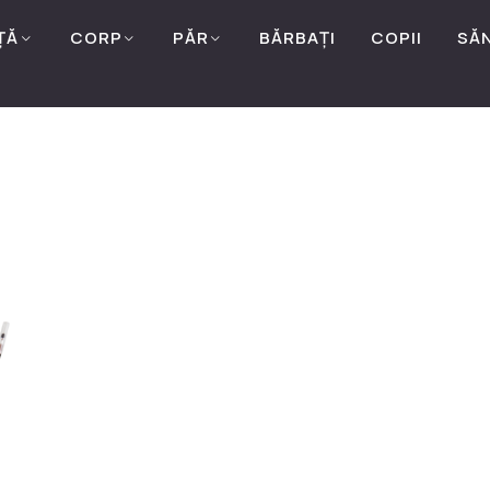
ȚĂ
CORP
PĂR
BĂRBAȚI
COPII
SĂ