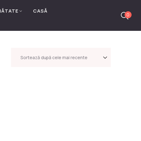
NĂTATE
CASĂ
0