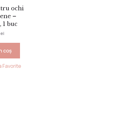
tru ochi
cene –
 1 buc
lei
n coș
a Favorite