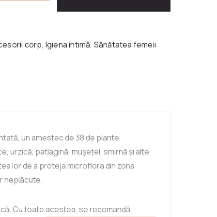
cesorii corp
,
Igiena intimă
,
Sănătatea femeii
tată, un amestec de 38 de plante
, urzică, patlagină, mușețel, smirnă și alte
ea lor de a proteja microflora din zona
or neplăcute.
lnică. Cu toate acestea, se recomandă