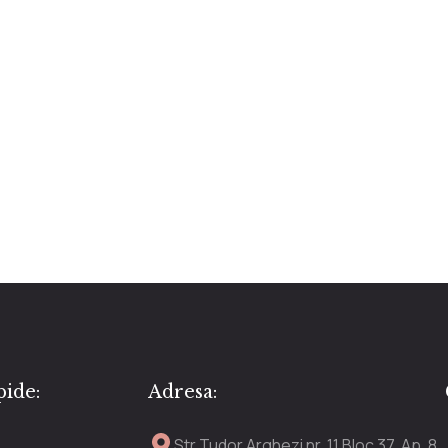
pide:
Adresa:
Str Tudor Arghezi nr. 11 Bloc 37. Ap. 8