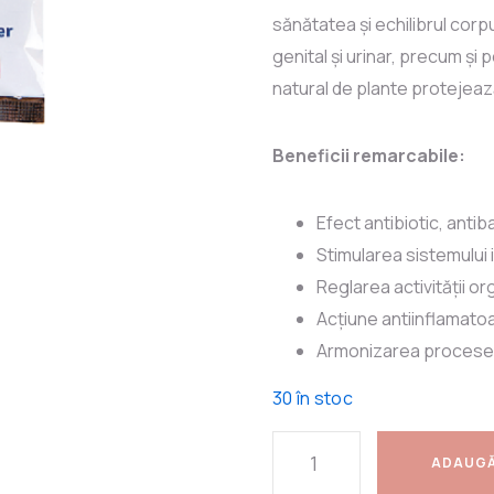
sănătatea și echilibrul corpu
genital și urinar, precum ș
natural de plante protejează 
Beneficii remarcabile:
Efect antibiotic, antiba
Stimularea sistemului 
Reglarea activității or
Acțiune antiinflamato
Armonizarea proceselo
30 în stoc
ADAUGĂ