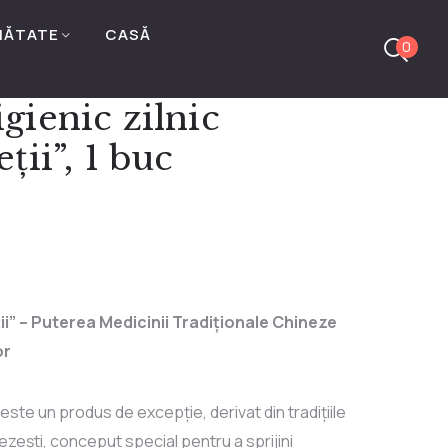
NĂTATE
CASĂ
0
gienic zilnic
ții”, 1 buc
ii” – Puterea Medicinii Tradiționale Chineze
or
este un produs de excepție, derivat din tradițiile
ezești, conceput special pentru a sprijini