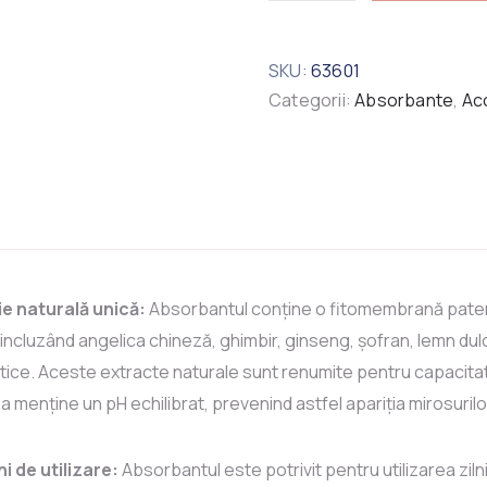
SKU:
63601
Categorii:
Absorbante
,
Ac
e naturală unică:
Absorbantul conține o fitomembrană paten
incluzând angelica chineză, ghimbir, ginseng, șofran, lemn dulce
atice. Aceste extracte naturale sunt renumite pentru capacitat
e a menține un pH echilibrat, prevenind astfel apariția mirosuril
i de utilizare:
Absorbantul este potrivit pentru utilizarea zi