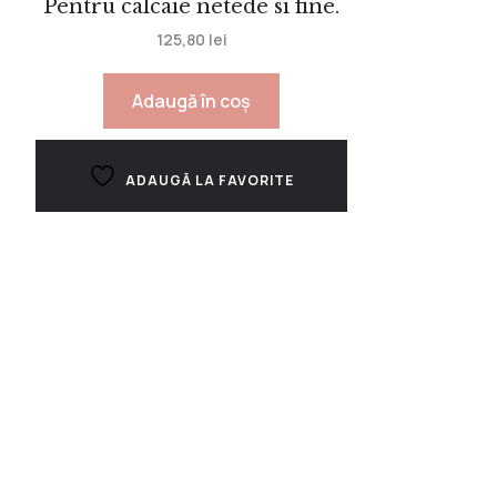
Pentru calcaie netede si fine.
125,80
lei
Adaugă în coș
ADAUGĂ LA FAVORITE