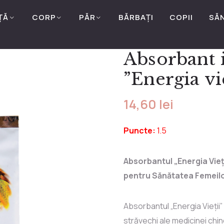
ȚĂ
CORP
PĂR
BĂRBAȚI
COPII
SĂ
Absorbant i
”Energia vie
14,60
lei
Puncte:
1.5
Absorbantul „Energia Vieț
pentru Sănătatea Femeil
Absorbantul „Energia Vieții” 
străvechi ale medicinei chin