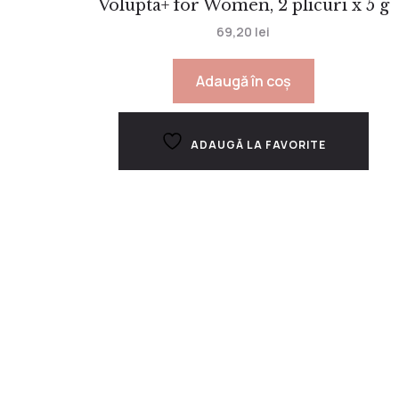
Volupta+ for Women, 2 plicuri x 5 g
69,20
lei
Adaugă în coș
ADAUGĂ LA FAVORITE