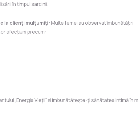
izării în timpul sarcinii.
e la clienți mulțumiți:
Multe femei au observat îmbunătățiri
nor afecțiuni precum:
lui „Energia Vieții” și îmbunătățește-ți sănătatea intimă în m