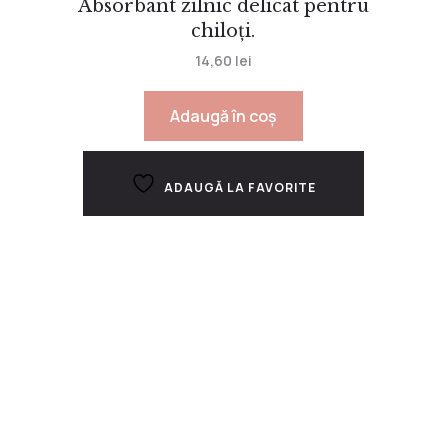
Absorbant zilnic delicat pentru
chiloți.
14,60
lei
Adaugă în coș
ADAUGĂ LA FAVORITE