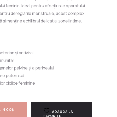
lui feminin. Ideal pentru afecțiunile aparatului
i pentru dereglările menstruale, acest complex
și menține echilibrul delicat al zonei intime.
cterian și antiviral
imunitar
ganelor pelvine și a perineului
are puternică
r ciclice feminine
 ÎN COȘ
ADAUGĂ LA
FAVORITE