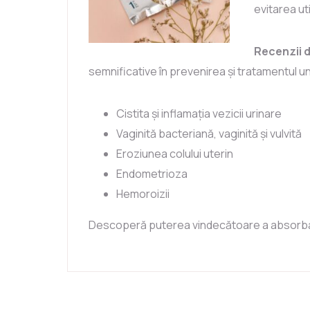
evitarea util
Recenzii d
semnificative în prevenirea și tratamentul u
Cistita și inflamația vezicii urinare
Vaginită bacteriană, vaginită și vulvită
Eroziunea colului uterin
Endometrioza
Hemoroizii
Descoperă puterea vindecătoare a absorbantu