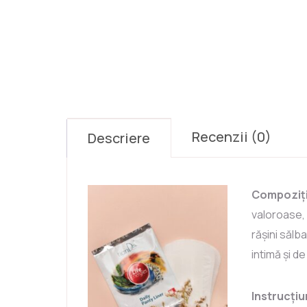
Recenzii (0)
Descriere
Compoziți
valoroase, 
rășini sălb
intimă și d
Instrucțiun