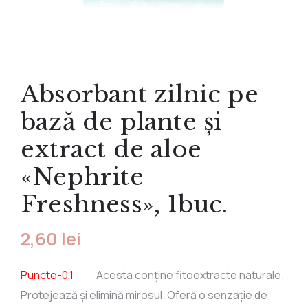
Produse pentru
Produse fără
Împotriva durerilor
Ten sensibil
Sprâncene
slăbit și vergeturi
clătire
Produse cu
Ten uscat
Buze
Parfum
Împotriva căderii
turmalină
Exfoliante
Accesorii corp
părului
Dispozitive
Tip șervețel
Absorbant zilnic pe
Pentru regenerare
medicale
Tip cremă
Accesorii păr
Detoxifiere
Mulaj
bază de plante și
Suplimente
Pentru pleoape
extract de aloe
Alimentare
Pentru lifting
«Nephrite
Ceaiuri speciale
Shake-uri
Freshness», 1buc.
2,60
lei
Puncte-0,1
Acesta conține fitoextracte naturale.
Protejează și elimină mirosul. Oferă o senzație de