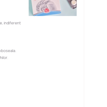
e, indiferent
 oboseala.
ilor.