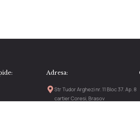
pide:
Adresa:
Str Tudor Arghezi nr. 11 Bloc 37. Ap. 8
cartier Coresi, Brasov
anDe
comenzi.tiande@gmail.com
+ 40 771 278 939