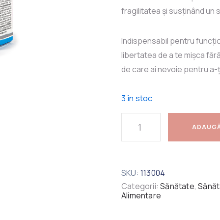
fragilitatea și susținând un st
Indispensabil pentru funcțion
libertatea de a te mișca fără 
de care ai nevoie pentru a-ți t
3 în stoc
ADAUGĂ
SKU:
113004
Categorii:
Sănătate
,
Sănăt
Alimentare