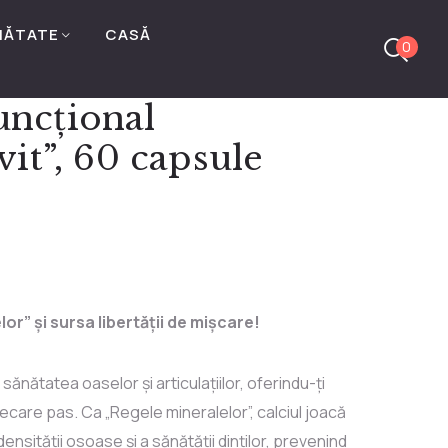
NĂTATE
CASĂ
0
ncțional
vit”, 60 capsule
or” și sursa libertății de mișcare!
sănătatea oaselor și articulațiilor, oferindu-ți
n fiecare pas. Ca „Regele mineralelor”, calciul joacă
densității osoase și a sănătății dinților, prevenind