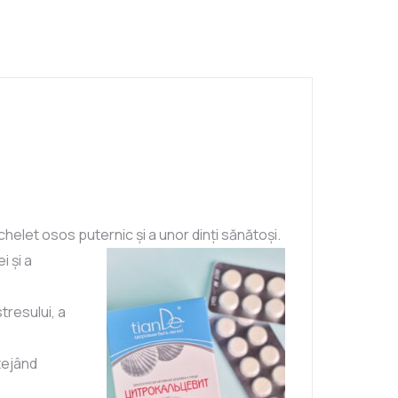
elet osos puternic și a unor dinți sănătoși.
 și a
tresului, a
tejând