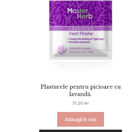
Plasturele pentru picioare cu
lavandă.
31,20
lei
Adaugă în coș