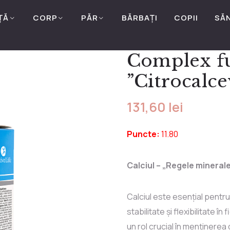
ȚĂ
CORP
PĂR
BĂRBAȚI
COPII
SĂ
Complex fu
”Citrocalce
131,60
lei
Puncte:
11.80
Calciul – „Regele mineralel
Calciul este esențial pentru 
stabilitate și flexibilitate î
un rol crucial în menținerea 