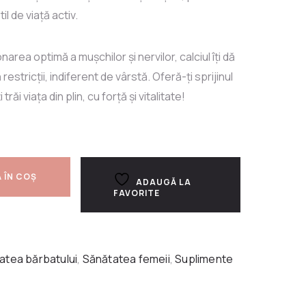
il de viață activ.
area optimă a mușchilor și nervilor, calciul îți dă
restricții, indiferent de vârstă. Oferă-ți sprijinul
răi viața din plin, cu forță și vitalitate!
 ÎN COȘ
ADAUGĂ LA
FAVORITE
atea bărbatului
,
Sănătatea femeii
,
Suplimente