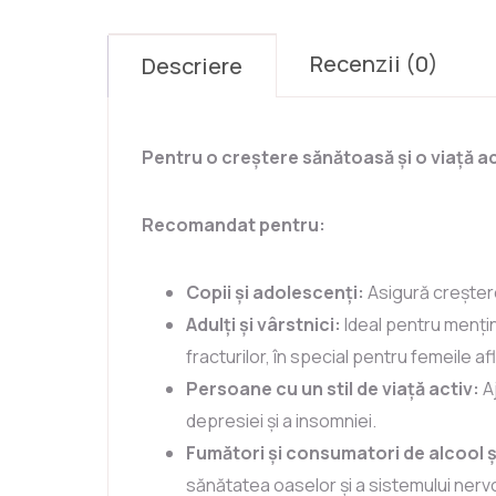
Recenzii (0)
Descriere
Pentru o creștere sănătoasă și o viață act
Recomandat pentru:
Copii și adolescenți:
Asigură creștere
Adulți și vârstnici:
Ideal pentru menți
fracturilor, în special pentru femeile 
Persoane cu un stil de viață activ:
Aj
depresiei și a insomniei.
Fumători și consumatori de alcool ș
sănătatea oaselor și a sistemului nerv