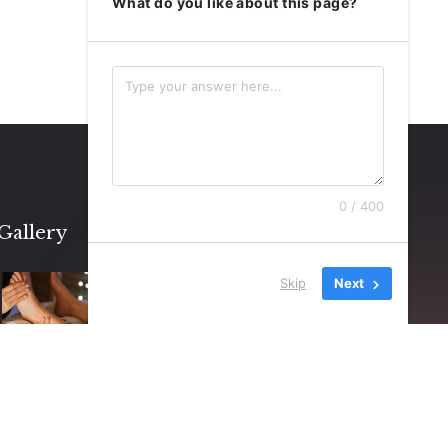
What do you like about this page?
0 / 400
Gallery
Skip
Next