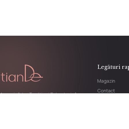
Legături ra
Magazin
Contact
Armonie între Tradiție și Tehnologie în
Parteneriat ti
Cosmetice de Lux
Promoții
Distribuitor oficial al produselor
cosmetice create în China, în centrele
Contul meu
de producție din munții Altai.