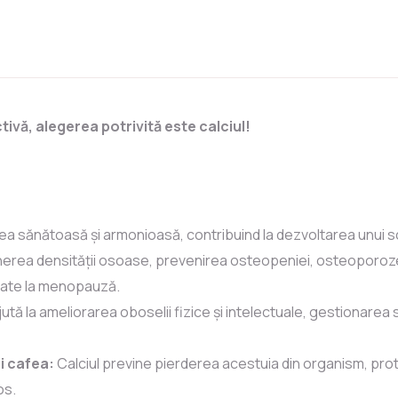
ivă, alegerea potrivită este calciul!
a sănătoasă și armonioasă, contribuind la dezvoltarea unui sch
nerea densității osoase, prevenirea osteopeniei, osteoporozei
aflate la menopauză.
ută la ameliorarea oboselii fizice și intelectuale, gestionarea s
i cafea:
Calciul previne pierderea acestuia din organism, pro
os.