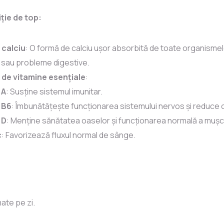
ie de top:
 calciu
: O formă de calciu ușor absorbită de toate organismel
 sau probleme digestive.
de vitamine esențiale
:
 A
: Susține sistemul imunitar.
 B6
: Îmbunătățește funcționarea sistemului nervos și reduce
 D
: Menține sănătatea oaselor și funcționarea normală a mușch
c
: Favorizează fluxul normal de sânge.
te pe zi.