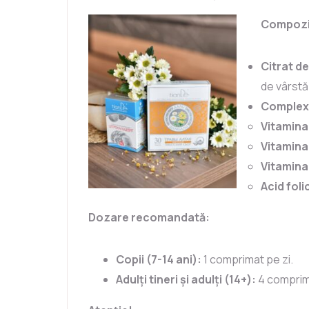
Compoziț
Citrat de
de vârstă
Complex 
Vitamina
Vitamina
Vitamina
Acid foli
Dozare recomandată:
Copii (7-14 ani):
1 comprimat pe zi.
Adulți tineri și adulți (14+):
4 comprima