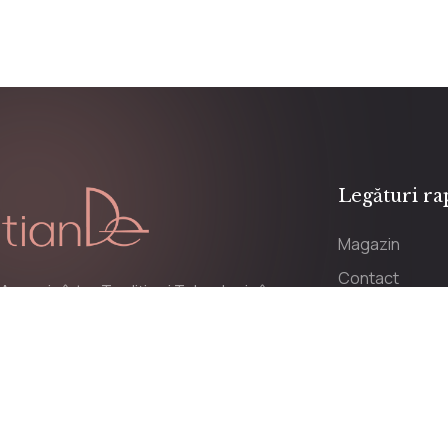
Legături ra
Magazin
Contact
Armonie între Tradiție și Tehnologie în
Parteneriat ti
Cosmetice de Lux
Promoții
Distribuitor oficial al produselor
cosmetice create în China, în centrele
Contul meu
de producție din munții Altai.
Soluționarea liti