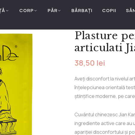
ȚĂ
CORP
PĂR
BĂRBAȚI
COPII
SĂ
Plasture pe
articulati 
38,50
lei
Aveți disconfort la nivelul art
înțelepciunea orientală test
științifice moderne, pe care 
Cuvântul chinezesc Jian Kan
ingrediente active care au u
apariției disconfortului și 