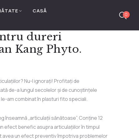
NĂTATE
CASĂ
0
ntru dureri
Jian Kang Phyto.
iculațiilor? Nu-l ignorați! Profitați de
ată de-a lungul secolelor și de cunoștințele
le-am combinat în plasturi fito speciali.
g înseamnă „articulații sănătoase”. Conține 12
n efect benefic asupra articulațiilor în timpul
pot avea un efect preventiv împotriva problemelor