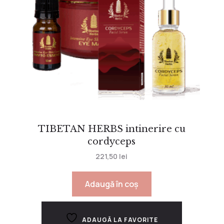
TIBETAN HERBS intinerire cu
cordyceps
221,50
lei
Adaugă în coș
ADAUGĂ LA FAVORITE