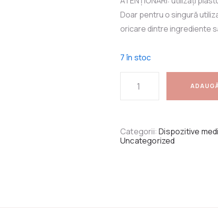
ATENȚIONĂRI: utilizați plastu
Doar pentru o singură utilizar
oricare dintre ingrediente 
7 în stoc
ADAUGĂ
Categorii:
Dispozitive med
Uncategorized