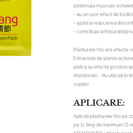
sistemului musculo-scheleti
– au un ușor efect de încălz
– ajută la reducerea disconf
– contribuie la îmbunătățire
Plasturele fito are efecte 
Extractele de plante acțion
pielii și au efecte pozitive a
Atenționări: . Nu utilizați în
copiilor.
APLICARE:
Aplicați plasturele fito pe 
pe zi, timp de maximum 12 ore