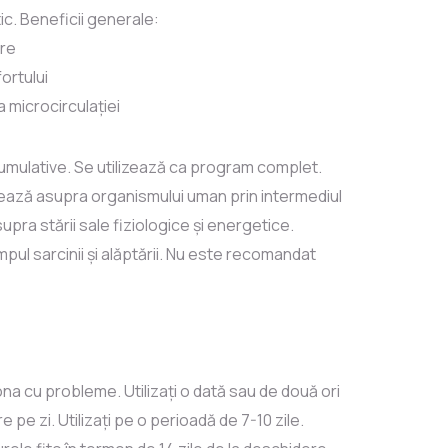
c. Beneficii generale:
ire
ortului
a microcirculației
cumulative. Se utilizează ca program complet.
ează asupra organismului uman prin intermediul
supra stării sale fiziologice și energetice.
 timpul sarcinii și alăptării. Nu este recomandat
zona cu probleme. Utilizați o dată sau de două ori
 pe zi. Utilizați pe o perioadă de 7-10 zile.