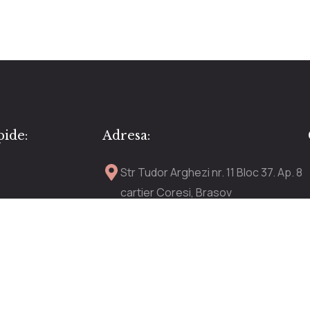
pide:
Adresa:
Str Tudor Arghezi nr. 11 Bloc 37. Ap. 8
cartier Coresi, Brasov
anDe
comenzi.tiande@gmail.com
+ 40 771 278 939
giilor