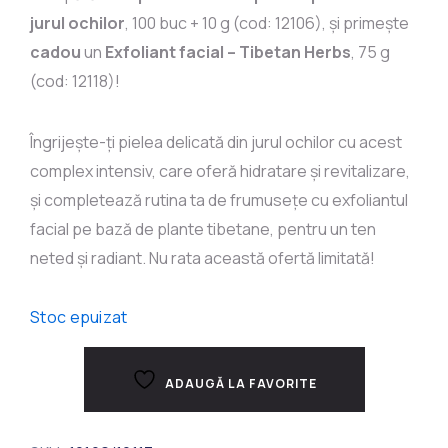
jurul ochilor
, 100 buc + 10 g (cod: 12106), și primește
cadou
un
Exfoliant facial – Tibetan Herbs
, 75 g
(cod: 12118)!
Îngrijește-ți pielea delicată din jurul ochilor cu acest
complex intensiv, care oferă hidratare și revitalizare,
și completează rutina ta de frumusețe cu exfoliantul
facial pe bază de plante tibetane, pentru un ten
neted și radiant. Nu rata această ofertă limitată!
Stoc epuizat
ADAUGĂ LA FAVORITE