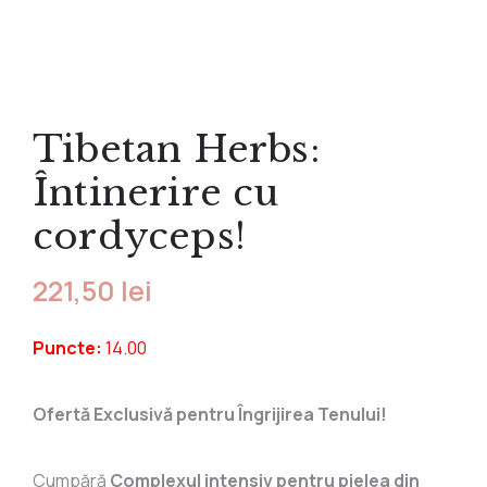
Produse pentru
Produse fără
Împotriva durerilor
Ten sensibil
Sprâncene
slăbit și vergeturi
clătire
Produse cu
Ten uscat
Buze
Parfum
Împotriva căderii
turmalină
Exfoliante
Accesorii corp
părului
Dispozitive
Tip șervețel
Tibetan Herbs:
Pentru regenerare
medicale
Tip cremă
Accesorii păr
Detoxifiere
Mulaj
Întinerire cu
Suplimente
Pentru pleoape
cordyceps!
Alimentare
Pentru lifting
Ceaiuri speciale
221,50
lei
Shake-uri
Puncte:
14.00
Ofertă Exclusivă pentru Îngrijirea Tenului!
Cumpără
Complexul intensiv pentru pielea din