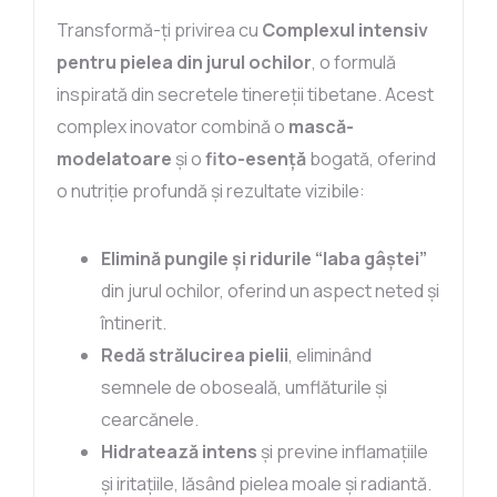
Transformă-ți privirea cu
Complexul intensiv
pentru pielea din jurul ochilor
, o formulă
inspirată din secretele tinereții tibetane. Acest
complex inovator combină o
mască-
modelatoare
și o
fito-esență
bogată, oferind
o nutriție profundă și rezultate vizibile:
Elimină pungile și ridurile “laba gâștei”
din jurul ochilor, oferind un aspect neted și
întinerit.
Redă strălucirea pielii
, eliminând
semnele de oboseală, umflăturile și
cearcănele.
Hidratează intens
și previne inflamațiile
și iritațiile, lăsând pielea moale și radiantă.