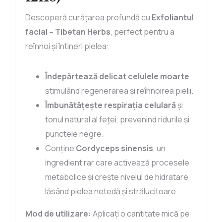
Descoperă curățarea profundă cu
Exfoliantul
facial – Tibetan Herbs
, perfect pentru a
reînnoi și întineri pielea:
Îndepărtează delicat celulele moarte
,
stimulând regenerarea și reînnoirea pielii.
Îmbunătățește respirația celulară
și
tonul natural al feței, prevenind ridurile și
punctele negre.
Conține
Cordyceps sinensis
, un
ingredient rar care activează procesele
metabolice și crește nivelul de hidratare,
lăsând pielea netedă și strălucitoare.
Mod de utilizare:
Aplicați o cantitate mică pe