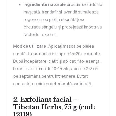
Ingrediente naturale
precum uleiurile de
mușcată, trandafir și lavandă stimulează
regenerarea pielii, îmbunătățesc
circulația sângelui și protejează împotriva
factorilor externi.
Mod de utilizare:
Aplicați masca pe pielea
curată din jurul ochilor timp de 15-20 de minute.
După îndepărtare, clătiți și aplicați fito-esența.
Folosiți zilnic timp de 10-15 zile, apoi de 2-3 ori
pe săptămână pentru întreținere. Evitați
contactul cu pielea deteriorată sau iritată.
2. Exfoliant facial –
Tibetan Herbs, 75 g (cod:
12118)