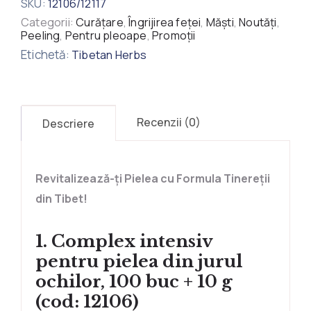
SKU:
12106/12117
Categorii:
Curățare
,
Îngrijirea feței
,
Măști
,
Noutăți
,
Peeling
,
Pentru pleoape
,
Promoții
Etichetă:
Tibetan Herbs
Recenzii (0)
Descriere
Revitalizează-ți Pielea cu Formula Tinereții
din Tibet!
1. Complex intensiv
pentru pielea din jurul
ochilor, 100 buc + 10 g
(cod: 12106)