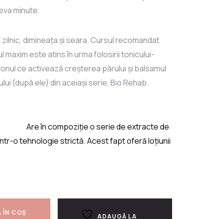
eva minute.
ilnic, dimineața și seara. Cursul recomandat
l maxim este atins în urma folosirii tonicului-
nul ce activează creșterea părului și balsamul
ui (după ele) din aceiași serie, Bio Rehab.
te-13,2
Are în compoziție o serie de extracte de
ntr-o tehnologie strictă. Acest fapt oferă loțiunii
 ÎN COȘ
ADAUGĂ LA