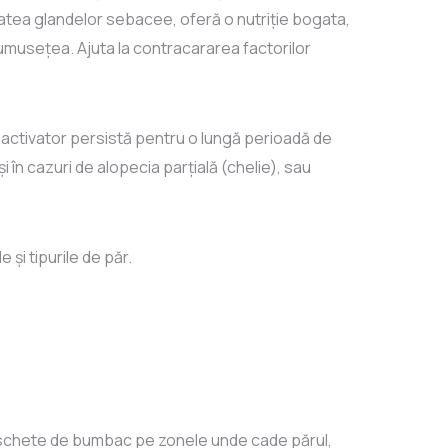
tatea glandelor sebacee, oferă o nutriție bogata,
rumusețea. Ajuta la contracararea factorilor
ui-activator persistă pentru o lungă perioadă de
și în cazuri de alopecia parțială (chelie), sau
 și tipurile de păr.
dischete de bumbac pe zonele unde cade părul,