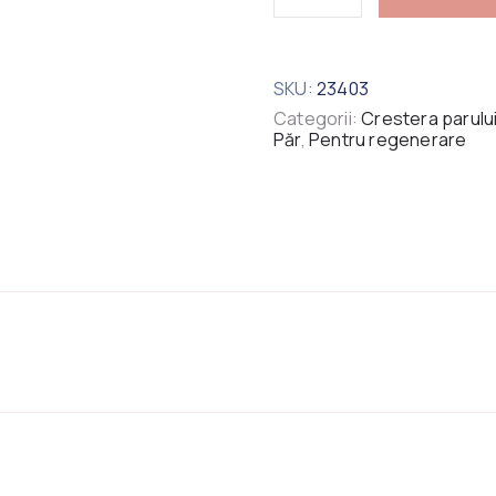
SKU:
23403
Categorii:
Crestera parulu
Păr
,
Pentru regenerare