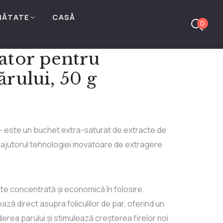
NĂTATE
CASĂ
0
ator pentru
ărului, 50 g
 – este un buchet extra-saturat de extracte de
 ajutorul tehnologiei inovatoare de extragere
ste concentrată și economică în folosire.
ază direct asupra foliculilor de par, oferind un
rea parului și stimulează creșterea firelor noi