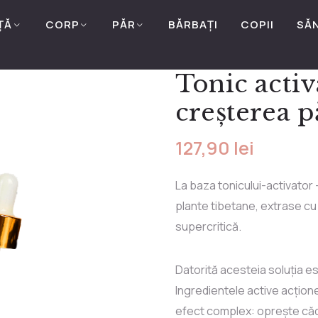
ȚĂ
CORP
PĂR
BĂRBAȚI
COPII
SĂ
Tonic activ
creșterea p
127,90
lei
La baza tonicului-activator
plante tibetane, extrase cu
supercritică.
Datorită acesteia soluția e
Ingredientele active acțione
efect complex: oprește căde