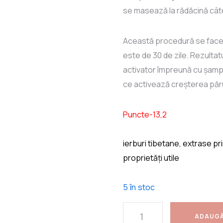
se masează la rădăcină cât
Această procedură se face z
este de 30 de zile. Rezultatu
activator împreună cu șampo
ce activează creșterea părul
Punc
ierburi tibetane, extrase pri
proprietăți utile
5 în stoc
ADAUGĂ