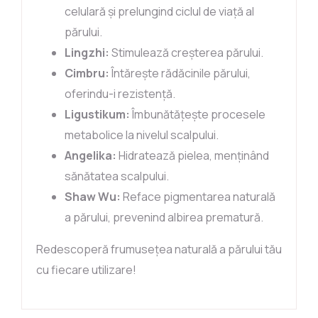
celulară și prelungind ciclul de viață al
părului.
Lingzhi:
Stimulează creșterea părului.
Cimbru:
Întărește rădăcinile părului,
oferindu-i rezistență.
Ligustikum:
Îmbunătățește procesele
metabolice la nivelul scalpului.
Angelika:
Hidratează pielea, menținând
sănătatea scalpului.
Shaw Wu:
Reface pigmentarea naturală
a părului, prevenind albirea prematură.
Redescoperă frumusețea naturală a părului tău
cu fiecare utilizare!