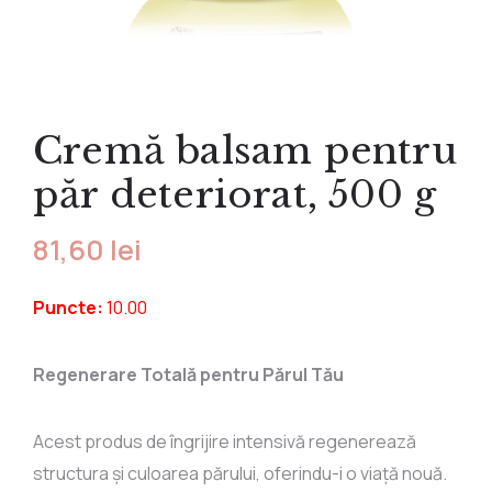
Produse pentru
Produse fără
Împotriva durerilor
Ten sensibil
Sprâncene
slăbit și vergeturi
clătire
Produse cu
Ten uscat
Buze
Parfum
Împotriva căderii
turmalină
Exfoliante
Accesorii corp
părului
Dispozitive
Tip șervețel
Cremă balsam pentru
Pentru regenerare
medicale
Tip cremă
Accesorii păr
Detoxifiere
Mulaj
păr deteriorat, 500 g
Suplimente
Pentru pleoape
Alimentare
Pentru lifting
81,60
lei
Ceaiuri speciale
Shake-uri
Puncte:
10.00
Regenerare Totală pentru Părul Tău
Acest produs de îngrijire intensivă regenerează
structura și culoarea părului, oferindu-i o viață nouă.